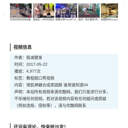
任何时间任何场合都…
真励志！4年时间他从…
街健大神Fibo的个人…
励志！街头健身3年，…
街健菜鸟Benjamin的…
街健
视频信息
作者：极减健身
时间：2017-05-22
播放：4,977次
标签：
教程
脱口秀
视频
内容：增肌神器合成类固醇 谁用谁知道04
声明：本站所有视频来源优酷网，我们只是进行分享，
不存储任何视频。若对该视频内容有任何疑问或质疑
（例如违规、侵权等），请与优酷网联系
还没有评论，快来抢沙发！