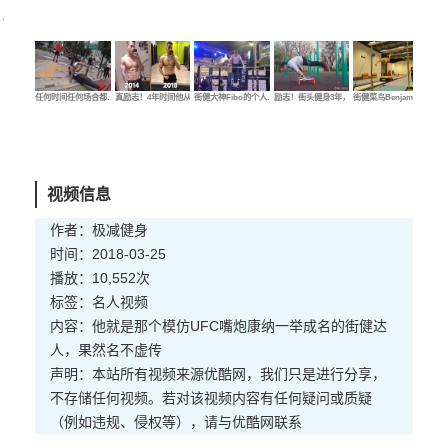
任何时间任何场合都…
真励志！4年时间他从…
街健大神Fibo的个人…
励志！街头健身3年，…
街健菜鸟Benjamin的…
街健
视频信息
作者：极减健身
时间：2018-03-25
播放：10,552次
标签：
名人
视频
内容：他就是那个模仿UFC嘴炮康纳一举成名的街健达
人，果然名不虚传
声明：本站所有视频来源优酷网，我们只是进行分享，
不存储任何视频。若对该视频内容有任何疑问或质疑
（例如违规、侵权等），请与优酷网联系