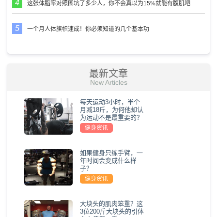
这张体脂率对照图坑了多少人，你不会真以为15%就能有腹肌吧
一个月人体旗帜速成！你必须知道的几个基本功
最新文章
New Articles
每天运动3小时，半个
月减18斤，为何他却认
为运动不是最重要的？
健身资讯
如果健身只练手臂，一
年时间会变成什么样
子？
健身资讯
大块头的肌肉笨重？这
3位200斤大块头的引体