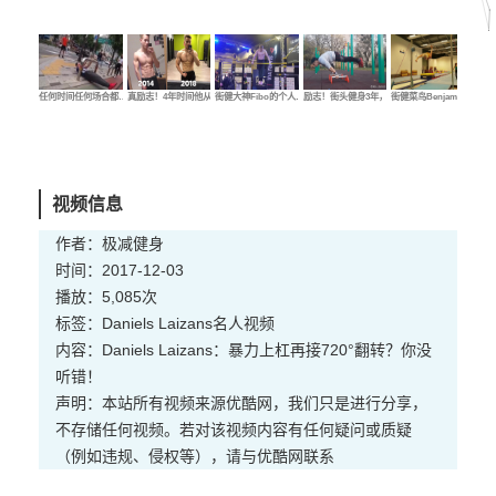
任何时间任何场合都…
真励志！4年时间他从…
街健大神Fibo的个人…
励志！街头健身3年，…
街健菜鸟Benjamin的…
街健
视频信息
作者：极减健身
时间：2017-12-03
播放：5,085次
标签：
Daniels Laizans
名人
视频
内容：Daniels Laizans：暴力上杠再接720°翻转？你没
听错！
声明：本站所有视频来源优酷网，我们只是进行分享，
不存储任何视频。若对该视频内容有任何疑问或质疑
（例如违规、侵权等），请与优酷网联系