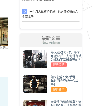
一个月人体旗帜速成！你必须知道的几
个基本功
最新文章
New Articles
in的…
街健大神Nikita Kach…
世界上最难的5种俯卧…
我要变
每天运动3小时，半个
月减18斤，为何他却认
为运动不是最重要的？
健身资讯
如果健身只练手臂，一
年时间会变成什么样
子？
健身资讯
大块头的肌肉笨重？这
3位200斤大块头的引体