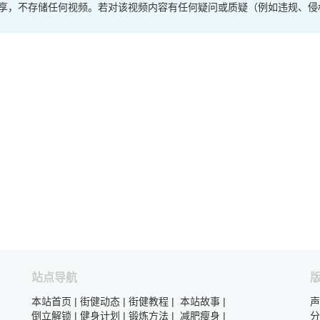
享，不存储任何视频。若对该视频内容有任何疑问或质疑（例如违规、侵
站点导航
本站首页
|
街健动态
|
街健教程
|
本站故事
|
声
倒立解锁
|
健身计划
|
锻炼方法
|
减肥瘦身
|
分