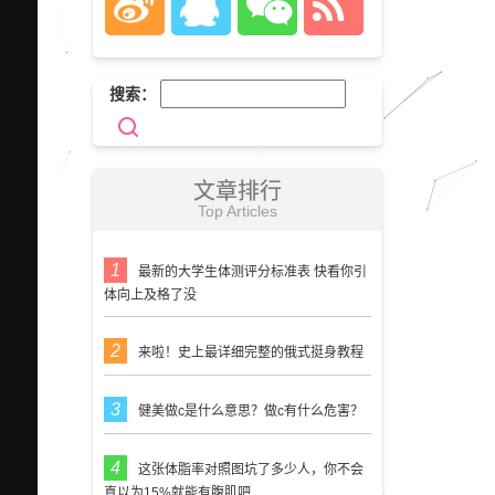
搜索：
文章排行
Top Articles
最新的大学生体测评分标准表 快看你引
体向上及格了没
来啦！史上最详细完整的俄式挺身教程
健美做c是什么意思？做c有什么危害？
这张体脂率对照图坑了多少人，你不会
真以为15%就能有腹肌吧