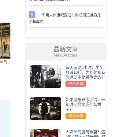
一个月人体旗帜速成！你必须知道的几
个基本功
最新文章
New Articles
in的…
街健大神Nikita Kach…
世界上最难的5种俯卧…
我要变
每天运动3小时，半个
月减18斤，为何他却认
为运动不是最重要的？
健身资讯
如果健身只练手臂，一
年时间会变成什么样
子？
健身资讯
大块头的肌肉笨重？这
3位200斤大块头的引体