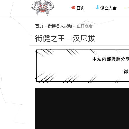
首页
倒立大全
首页 » 街健名人视频 »
正在观看
街健之王—汉尼拔