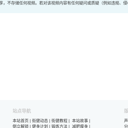
享，不存储任何视频。若对该视频内容有任何疑问或质疑（例如违规、侵
站点导航
本站首页
|
街健动态
|
街健教程
|
本站故事
|
声
倒立解锁
|
健身计划
|
锻炼方法
|
减肥瘦身
|
分