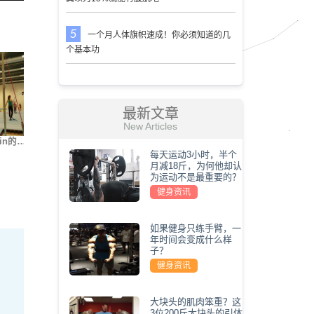
一个月人体旗帜速成！你必须知道的几
个基本功
最新文章
New Articles
in的…
街健大神Nikita Kach…
世界上最难的5种俯卧…
我要变
每天运动3小时，半个
月减18斤，为何他却认
为运动不是最重要的？
健身资讯
如果健身只练手臂，一
年时间会变成什么样
子？
健身资讯
大块头的肌肉笨重？这
3位200斤大块头的引体