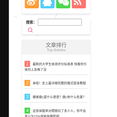
搜索：
文章排行
Top Articles
最新的大学生体测评分标准表 快看你引
体向上及格了没
来啦！史上最详细完整的俄式挺身教程
健美做c是什么意思？做c有什么危害？
这张体脂率对照图坑了多少人，你不会
真以为15%就能有腹肌吧