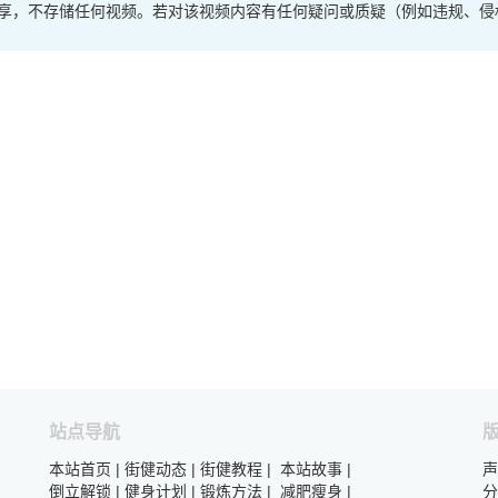
享，不存储任何视频。若对该视频内容有任何疑问或质疑（例如违规、侵
站点导航
本站首页
|
街健动态
|
街健教程
|
本站故事
|
声
倒立解锁
|
健身计划
|
锻炼方法
|
减肥瘦身
|
分