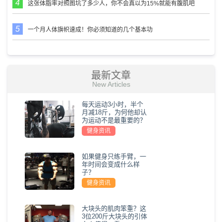
这张体脂率对照图坑了多少人，你不会真以为15%就能有腹肌吧
一个月人体旗帜速成！你必须知道的几个基本功
最新文章
New Articles
每天运动3小时，半个
月减18斤，为何他却认
为运动不是最重要的？
健身资讯
如果健身只练手臂，一
年时间会变成什么样
子？
健身资讯
大块头的肌肉笨重？这
3位200斤大块头的引体