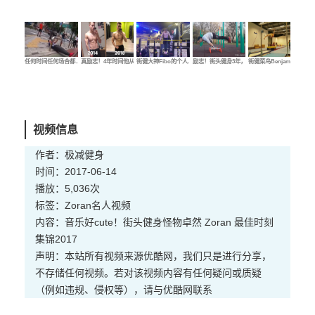
任何时间任何场合都…
真励志！4年时间他从…
街健大神Fibo的个人…
励志！街头健身3年，…
街健菜鸟Benjamin的…
街健
视频信息
作者：极减健身
时间：2017-06-14
播放：5,036次
标签：
Zoran
名人
视频
内容：音乐好cute！街头健身怪物卓然 Zoran 最佳时刻
集锦2017
声明：本站所有视频来源优酷网，我们只是进行分享，
不存储任何视频。若对该视频内容有任何疑问或质疑
（例如违规、侵权等），请与优酷网联系