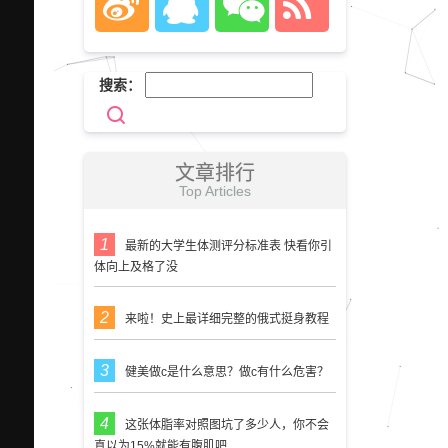
搜索：
文章排行
Top Articles
最新的大学生体测评分标准表 快看你引
体向上及格了没
来啦！史上最详细完整的俄式挺身教程
健美做c是什么意思？做c有什么危害？
这张体脂率对照图坑了多少人，你不会
真以为15%就能有腹肌吧