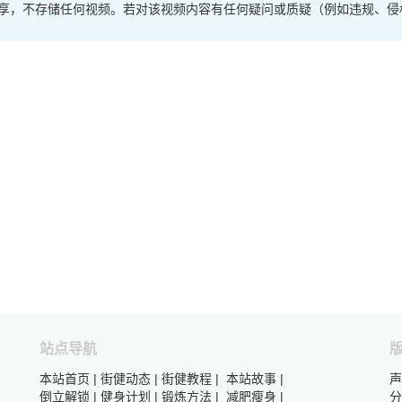
享，不存储任何视频。若对该视频内容有任何疑问或质疑（例如违规、侵
站点导航
本站首页
|
街健动态
|
街健教程
|
本站故事
|
声
倒立解锁
|
健身计划
|
锻炼方法
|
减肥瘦身
|
分