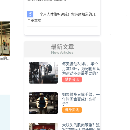
一个月人体旗帜速成！你必须知道的几
个基本功
最新文章
New Articles
in的…
街健大神Nikita Kach…
世界上最难的5种俯卧…
我要变
每天运动3小时，半个
月减18斤，为何他却认
为运动不是最重要的？
健身资讯
如果健身只练手臂，一
年时间会变成什么样
子？
健身资讯
大块头的肌肉笨重？这
3位200斤大块头的引体