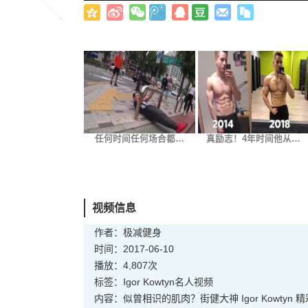
任何时间任何场合都…
真励志！4年时间他从…
视频信息
作者：极减健身
时间：2017-06-10
播放：4,807次
标签：
Igor Kowtyn
名人
视频
内容：似曾相识的肌肉？街健大神 Igor Kowtyn 精