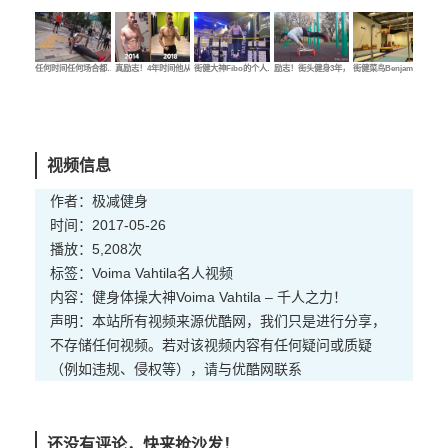
任何时间任何场合都…
真励志！4年时间他从…
街健大神Fibo的个人…
励志！街头健身3年，…
街健菜鸟Benjamin的…
街健
视频信息
作者：极减健身
时间：2017-05-26
播放：5,208次
标签：
Voima Vahtila
名人
视频
内容：健身体操大神Voima Vahtila – 千人之力！
声明：本站所有视频来源优酷网，我们只是进行分享，
不存储任何视频。若对该视频内容有任何疑问或质疑
（例如违规、侵权等），请与优酷网联系
还没有评论，快来抢沙发！