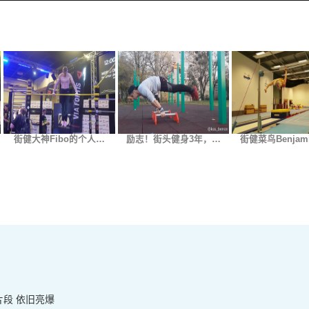
街健大神Fibo的个人…
励志！街头健身3年，…
街健菜鸟Benjam
片段 依旧亮爆