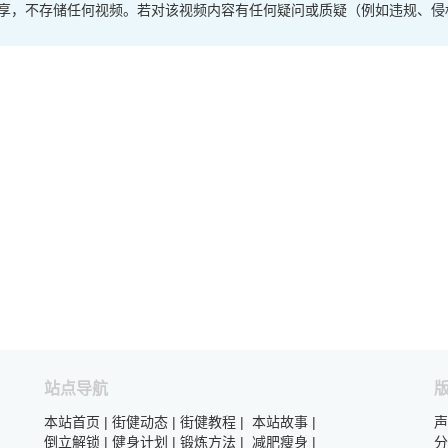
享，不存储任何视频。若对该视频内容有任何疑问或质疑（例如违规、侵
站点导航
本站首页
|
街健动态
|
街健教程
|
本站故事
|
声
倒立解锁
|
健身计划
|
锻炼方法
|
减肥瘦身
|
分