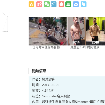
任何时间任何场合都…
真励志！4年时间他从…
视频信息
作者：极减健身
时间：2017-05-26
播放：4,844次
标签：
Simonster
名人
视频
内容：超强徒手自重健身大师Simonster幕后拍摄