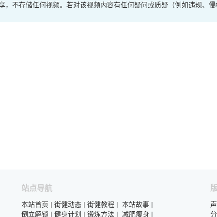
享，不存储任何视频。若对该视频内容有任何疑问或质疑（例如违规、侵
站点导航
本站首页
|
街健动态
|
街健教程
|
本站故事
|
声
倒立解锁
|
健身计划
|
锻炼方法
|
减肥瘦身
|
分