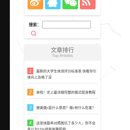
搜索：
文章排行
Top Articles
最新的大学生体测评分标准表 快看你引
体向上及格了没
来啦！史上最详细完整的俄式挺身教程
健美做c是什么意思？做c有什么危害？
这张体脂率对照图坑了多少人，你不会
真以为15%就能有腹肌吧