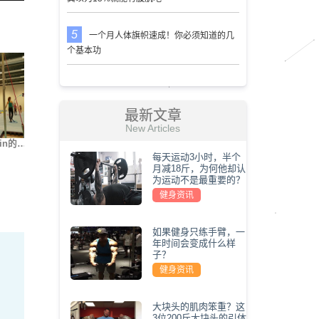
一个月人体旗帜速成！你必须知道的几
个基本功
最新文章
New Articles
in的…
街健大神Nikita Kach…
世界上最难的5种俯卧…
我要变
每天运动3小时，半个
月减18斤，为何他却认
为运动不是最重要的？
健身资讯
如果健身只练手臂，一
年时间会变成什么样
子？
健身资讯
大块头的肌肉笨重？这
3位200斤大块头的引体