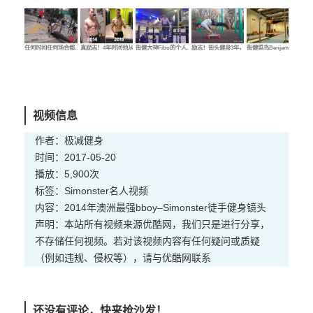
任何时间任何场合都…
真励志！4年时间他从…
街健大神Fibo的个人…
励志！街头健身3年，…
街健菜鸟Benjamin的…
街健
视频信息
作者：极减健身
时间：2017-05-20
播放：5,900次
标签：
Simonster
名人
视频
内容：2014年澳洲最强bboy–Simonster徒手健身镜头
声明：本站所有视频来源优酷网，我们只是进行分享，
不存储任何视频。若对该视频内容有任何疑问或质疑
（例如违规、侵权等），请与优酷网联系
还没有评论，快来抢沙发！