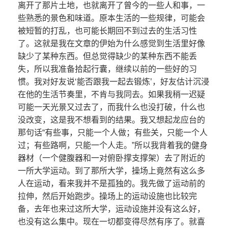
离开了那片土地，也就离开了曾今的一些人和事，一
些熟悉的景色和味道。原本生活的一些规律，可能会
被短暂的打乱，也可能长期回不到过去的生活习性
了。这就是我在文章的伊始为什么感觉到生活里好像
缺少了某种东西。但总觉得缺少的某种东西不能丢
失，所以我准备拾起行囊，继续以前的一些好的习
惯。我对好友说‘能否跟我一起去锻炼’，好友估计沉浸
在他的生活节奏里，不肯与我同去。如果我稍一迟疑
可能一天光景又过去了，而我什么也没打破，什么也
没改变，这是我不想看到的结果。我又想起龙应台的
那句话“有些事，只能一个人做；有些关，只能一个人
过；有些路啊，只能一个人走。”所以我背着我的健身
器材（一个健腹器和一对俯卧撑支撑架）去了附近的
一所大学运动。到了那所大学，操场上竟然有这么多
人在运动，看来我并不是孤独的。我先做了运动前的
拉伸，然后开始跑步。操场上的运动设施也比较完
备，去年也来过这所大学，运动设施并没有这么好，
也没有这么集中。现在一切都变得尽然有序了。就喜