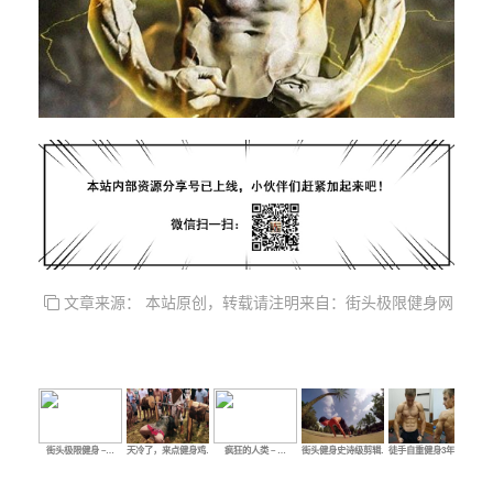
文章来源： 本站原创，转载请注明来自：街头极限健身网
街头极限健身 –…
天冷了，来点健身鸡…
疯狂的人类 – …
街头健身史诗级剪辑…
徒手自重健身3年，练…
热