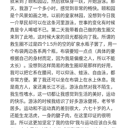
就来到了颐和园边，然后就纵身一跃，开始游泳。那
天，我游了一个多小时，感觉到非常的畅快。颐和园
是个风景如画之地，以前的皇家林园，没想到今日我
一介草民却可以在这条河里游泳，世事的变化有时候
真是令人唏嘘不已。第二天我带着自己做的救生圈又
来到了此地，这时候大家的目光都投向了我。所谓的
救生圈不过是四个1.5升的空的矿泉水瓶子罢了，用一
个布袋两边各系两个瓶，布袋要短一点点（具体的要
根据自己的身材而定，因为我是偏瘦之人，所以不能
太长）。没想到这样简易的救生圈却是那样的好用，
我可以把它系在腰间，可以仰泳、蛙泳、自由泳，都
非常方便。累了我还可以坐在布袋上在水上休息。我
是南方人，家还离长江不远，游泳自然对我不陌生，
我生性嗜水，这一切都让我感觉到生活的美好，运动
的快乐。游泳的时候我结识了好多游泳健将，老爷爷
居多。运动和不运动真的差别很大，六七十岁的人，
还能生龙活虎，一身的腱子肉，在这里印证的很明
显。所以这更加坚定了我的信仰“我与运动应该白头偕