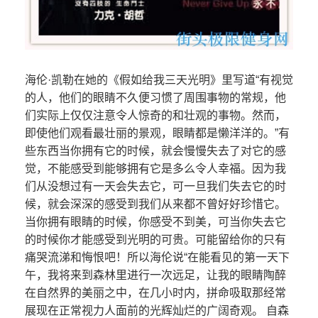
海伦·凯勒在她的《假如给我三天光明》里写道“有视觉
的人，他们的眼睛不久便习惯了周围事物的常规，他
们实际上仅仅注意令人惊奇的和壮观的事物。然而，
即使他们观看最壮丽的景观，眼睛都是懒洋洋的。”有
些东西当你拥有它的时候，就会慢慢失去了对它的感
觉，不能感受到能够拥有它是多么令人幸福。因为我
们从没想过有一天会失去它，可一旦我们失去它的时
候，就会深深的感受到我们从来都不曾好好珍惜它。
当你拥有眼睛的时候，你感受不到美，可当你失去它
的时候你才能感受到光明的可贵。可能留给你的只有
痛哭流涕和悔恨吧！所以海伦说“在能看见的第一天下
午，我将来到森林里进行一次远足，让我的眼睛陶醉
在自然界的美丽之中，在几小时内，拼命吸取那经常
展现在正常视力人面前的光辉灿烂的广阔奇观。 自森