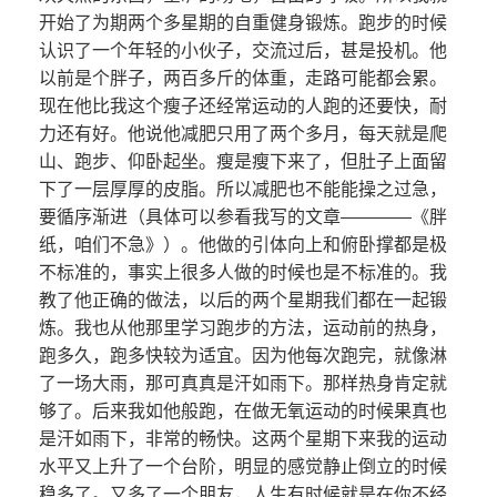
开始了为期两个多星期的自重健身锻炼。跑步的时候
认识了一个年轻的小伙子，交流过后，甚是投机。他
以前是个胖子，两百多斤的体重，走路可能都会累。
现在他比我这个瘦子还经常运动的人跑的还要快，耐
力还有好。他说他减肥只用了两个多月，每天就是爬
山、跑步、仰卧起坐。瘦是瘦下来了，但肚子上面留
下了一层厚厚的皮脂。所以减肥也不能能操之过急，
要循序渐进（具体可以参看我写的文章————《胖
纸，咱们不急》）。他做的引体向上和俯卧撑都是极
不标准的，事实上很多人做的时候也是不标准的。我
教了他正确的做法，以后的两个星期我们都在一起锻
炼。我也从他那里学习跑步的方法，运动前的热身，
跑多久，跑多快较为适宜。因为他每次跑完，就像淋
了一场大雨，那可真真是汗如雨下。那样热身肯定就
够了。后来我如他般跑，在做无氧运动的时候果真也
是汗如雨下，非常的畅快。这两个星期下来我的运动
水平又上升了一个台阶，明显的感觉静止倒立的时候
稳多了。又多了一个朋友，人生有时候就是在你不经