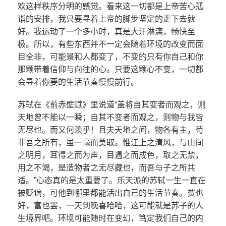
欢这样秩序分明的感觉。看来这一切都是上帝苦心孤
诣的安排，我只要寻着上帝的脚步坚定的走下去就
好。我运动了一个多小时，真是大汗淋漓，畅快至
极。所以，有些东西并不一定会随着环境的改变而面
目全非，可能景和人都变了，不变的只有你自己和你
那颗带着信仰与向往的心。只要这颗心不变，一切都
会寻着你要的生活节奏慢慢前行。
苏轼在《前赤壁赋》里说道“盖将自其变者而观之，则
天地曾不能以一瞬；自其不变者而观之，则物与我皆
无尽也。而又何羡乎！且夫天地之间，物各有主，苟
非吾之所有，虽一毫而莫取。惟江上之清风，与山间
之明月，耳得之而为声，目遇之而成色，取之无禁，
用之不竭，是造物者之无尽藏也，而吾与子之所共
适。”心态真的是太重要了。乐天派的苏轼一生一直在
被贬谪，可他到哪里都能活出自己的生活节奏。贫也
好，富也罢，一天到晚喜哈哈，这可能就是苏子的人
生境界吧。环境可能随时在变幻，笃定我们自己的内