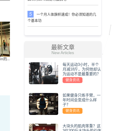
一个月人体旗帜速成！你必须知道的几
个基本功
最新文章
New Articles
in的…
街健大神Nikita Kach…
世界上最难的5种俯卧…
我要变
每天运动3小时，半个
月减18斤，为何他却认
为运动不是最重要的？
健身资讯
如果健身只练手臂，一
年时间会变成什么样
子？
健身资讯
大块头的肌肉笨重？这
3位200斤大块头的引体