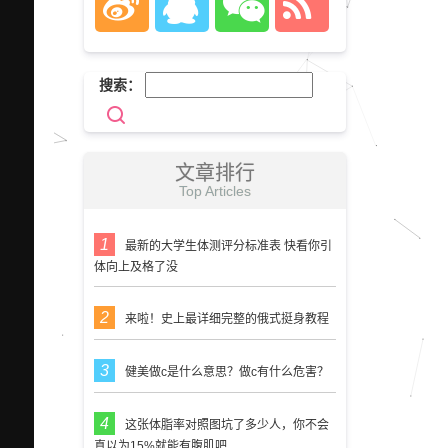
搜索：
文章排行
Top Articles
最新的大学生体测评分标准表 快看你引
体向上及格了没
来啦！史上最详细完整的俄式挺身教程
健美做c是什么意思？做c有什么危害？
这张体脂率对照图坑了多少人，你不会
真以为15%就能有腹肌吧