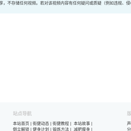
享，不存储任何视频。若对该视频内容有任何疑问或质疑（例如违规、侵
站点导航
本站首页
|
街健动态
|
街健教程
|
本站故事
|
声
倒立解锁
|
健身计划
|
锻炼方法
|
减肥瘦身
|
分