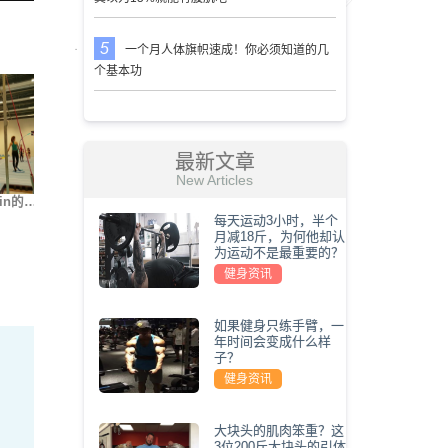
一个月人体旗帜速成！你必须知道的几
个基本功
最新文章
New Articles
in的…
街健大神Nikita Kach…
世界上最难的5种俯卧…
我要变
每天运动3小时，半个
月减18斤，为何他却认
为运动不是最重要的？
健身资讯
如果健身只练手臂，一
年时间会变成什么样
子？
健身资讯
大块头的肌肉笨重？这
3位200斤大块头的引体