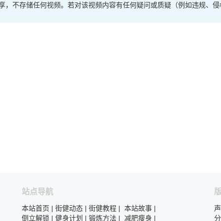
享，不存储任何视频。若对该视频内容有任何疑问或质疑（例如违规、侵
站点导航
本站首页
|
街健动态
|
街健教程
|
本站故事
|
声
倒立解锁
|
健身计划
|
锻炼方法
|
减肥瘦身
|
分