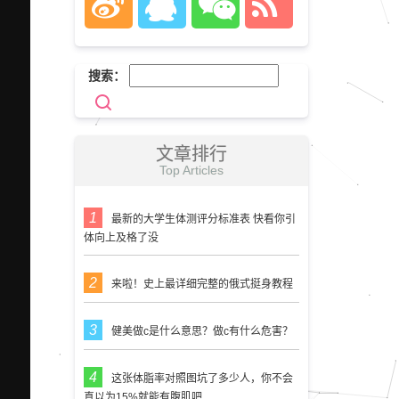
搜索：
文章排行
Top Articles
最新的大学生体测评分标准表 快看你引
体向上及格了没
来啦！史上最详细完整的俄式挺身教程
健美做c是什么意思？做c有什么危害？
这张体脂率对照图坑了多少人，你不会
真以为15%就能有腹肌吧