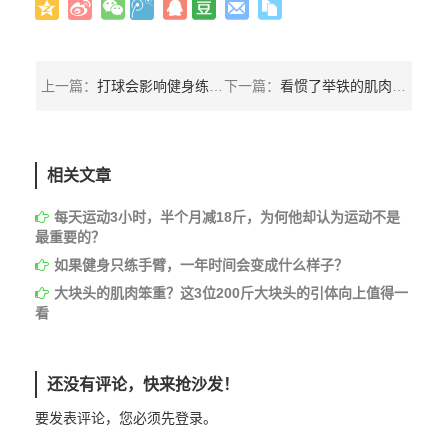
上一篇：
打球会影响健身练肌肉吗？会不会让肌肉全都流失掉？
下一篇：
看惯了举铁的肌肉男，那就来感受下攀岩运动员的力量吧
相关文章
每天运动3小时，半个月减18斤，为何他却认为运动不是
最重要的？
如果健身只练手臂，一年时间会变成什么样子？
大块头的肌肉笨重？这3位200斤大块头的引体向上值得一
看
还没有评论，快来抢沙发！
要发表评论，您必须先
登录
。