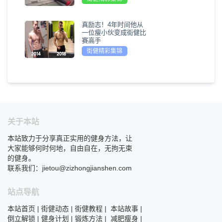
真励志！4年时间他从
一位瘦小伙变成街健比
赛高手
街健精彩集锦
关于本站
本站致力于分享真正实用的健身方法，让
大家能够何时何地，自由自在，无拘无束
的健身。
联系我们：jietou@zizhongjianshen.com
站点导航
本站首页
|
街健动态
|
街健教程
|
本站故事
|
倒立解锁
|
健身计划
|
锻炼方法
|
减肥瘦身
|