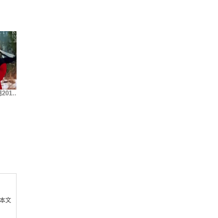
201…
这就是街头极限健身…
人不可貌相! 戴眼镜…
快节奏
享本文