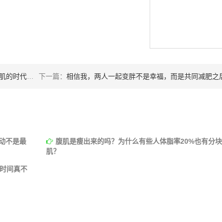
真会来临吗？
下一篇：
相信我，两人一起变胖不是幸福，而是共同减肥之后的“亲密无间
动不是最
腹肌是瘦出来的吗？为什么有些人体脂率20%也有分
肌？
动时间真不