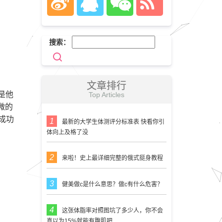
搜索：
文章排行
是他
Top Articles
微的
成功
最新的大学生体测评分标准表 快看你引
体向上及格了没
来啦！史上最详细完整的俄式挺身教程
健美做c是什么意思？做c有什么危害？
这张体脂率对照图坑了多少人，你不会
真以为15%就能有腹肌吧