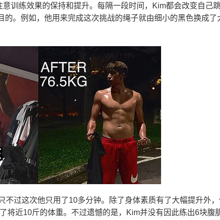
注意训练效果的保持和提升。每隔一段时间，Kim都会改变自己
目的。例如，他用来完成这次挑战的绳子就由细小的黑色换成了
绳，只不过这次他只用了10多分钟。除了身体素质有了大幅提升外
0天减了将近10斤的体重。不过遗憾的是，Kim并没有因此练出6块腹