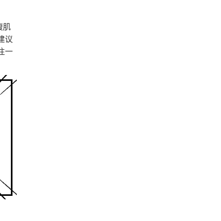
腹肌
建议
往一
。