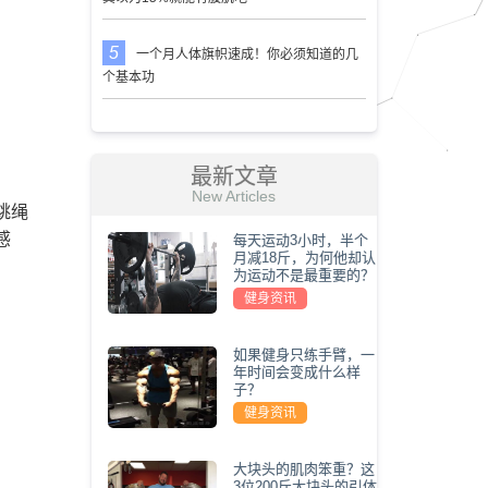
一个月人体旗帜速成！你必须知道的几
个基本功
最新文章
New Articles
跳绳
感
每天运动3小时，半个
月减18斤，为何他却认
为运动不是最重要的？
健身资讯
如果健身只练手臂，一
年时间会变成什么样
子？
健身资讯
大块头的肌肉笨重？这
3位200斤大块头的引体