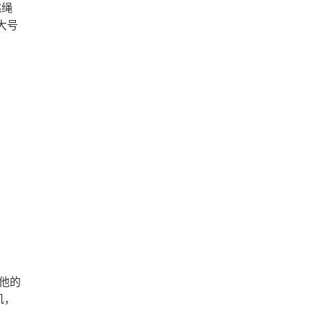
跳绳
大号
，他的
肌，