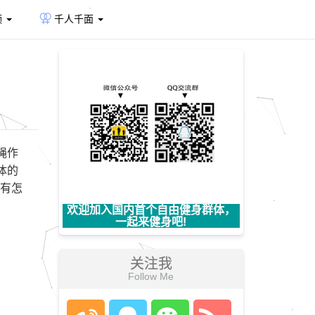
频
千人千面
绳作
体的
会有怎
欢迎加入国内首个自由健身群体，
一起来健身吧!
关注我
Follow Me