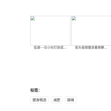
低调~~壮小伙打扮成…
街头极限健身最美瞬…
标签：
健身精选
减肥
跳绳