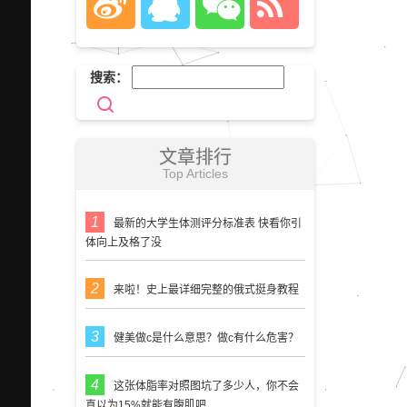
搜索：
文章排行
Top Articles
最新的大学生体测评分标准表 快看你引
体向上及格了没
来啦！史上最详细完整的俄式挺身教程
健美做c是什么意思？做c有什么危害？
这张体脂率对照图坑了多少人，你不会
真以为15%就能有腹肌吧