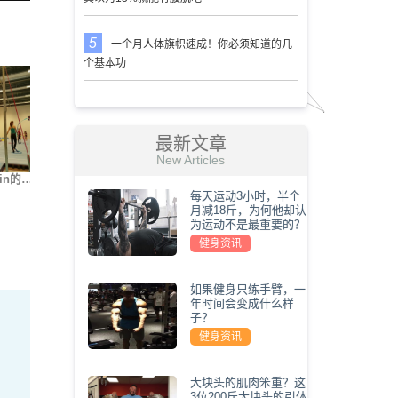
一个月人体旗帜速成！你必须知道的几
个基本功
最新文章
New Articles
in的…
街健大神Nikita Kach…
世界上最难的5种俯卧…
我要变
每天运动3小时，半个
月减18斤，为何他却认
为运动不是最重要的？
健身资讯
如果健身只练手臂，一
年时间会变成什么样
子？
健身资讯
大块头的肌肉笨重？这
3位200斤大块头的引体