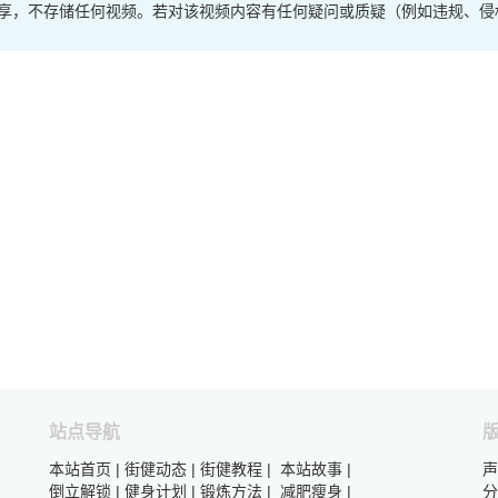
享，不存储任何视频。若对该视频内容有任何疑问或质疑（例如违规、侵
站点导航
本站首页
|
街健动态
|
街健教程
|
本站故事
|
声
倒立解锁
|
健身计划
|
锻炼方法
|
减肥瘦身
|
分