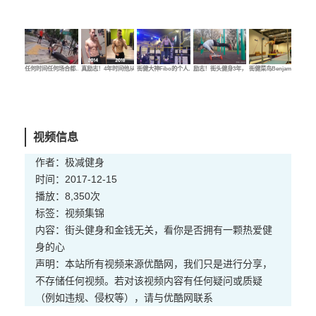
任何时间任何场合都…
真励志！4年时间他从…
街健大神Fibo的个人…
励志！街头健身3年，…
街健菜鸟Benjamin的…
街健
视频信息
作者：极减健身
时间：2017-12-15
播放：8,350次
标签：
视频
集锦
内容：街头健身和金钱无关，看你是否拥有一颗热爱健
身的心
声明：本站所有视频来源优酷网，我们只是进行分享，
不存储任何视频。若对该视频内容有任何疑问或质疑
（例如违规、侵权等），请与优酷网联系