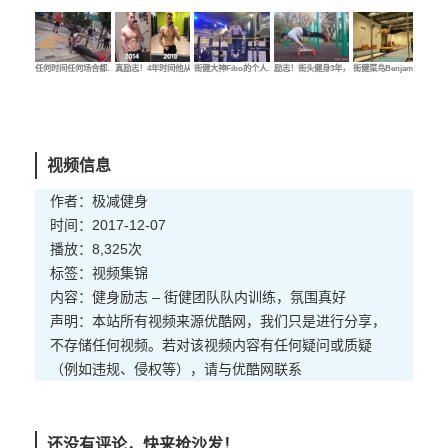
任何时间任何场合都…
真励志！4年时间他从…
街健大神Fibo的个人…
励志！街头健身3年，…
街健菜鸟Benjamin的…
街健
视频信息
作者：极减健身
时间：2017-12-07
播放：8,325次
标签：
视频
集锦
内容：健身励志 – 街健团队队内训练，氛围真好
声明：本站所有视频来源优酷网，我们只是进行分享，
不存储任何视频。若对该视频内容有任何疑问或质疑
（例如违规、侵权等），请与优酷网联系
还没有评论，快来抢沙发！