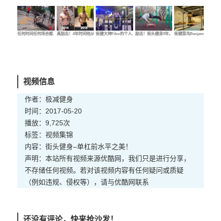
任何时间任何场合都…
真励志！4年时间他从…
街健大神Fibo的个人…
励志！街头健身3年，…
街健菜鸟Benjamin的…
街健
视频信息
作者：极减健身
时间：2017-05-20
播放：9,725次
标签：
视频
集锦
内容：街头健身–单杠前水平之美！
声明：本站所有视频来源优酷网，我们只是进行分享，
不存储任何视频。若对该视频内容有任何疑问或质疑
（例如违规、侵权等），请与优酷网联系
还没有评论，快来抢沙发！