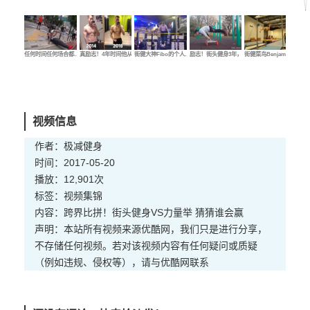
任何时间任何场合都…
真励志！4年时间他从…
街健大神Fibo的个人…
励志！街头健身3年，…
街健菜鸟Benjamin的…
街健
视频信息
作者：极减健身
时间：2017-05-20
播放：12,901次
标签：
视频
集锦
内容：跨界比拼！街头健身VS力量举 猜猜谁会赢
声明：本站所有视频来源优酷网，我们只是进行分享，
不存储任何视频。若对该视频内容有任何疑问或质疑
（例如违规、侵权等），请与优酷网联系