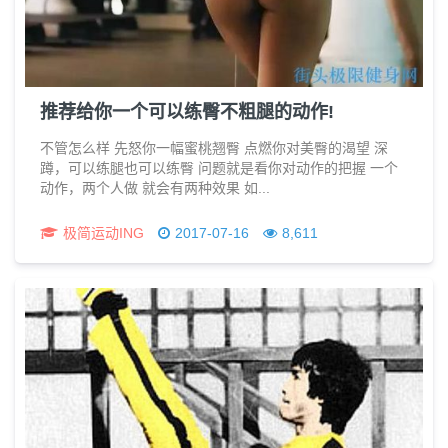
推荐给你一个可以练臀不粗腿的动作!
不管怎么样 先怒你一幅蜜桃翘臀 点燃你对美臀的渴望 深
蹲，可以练腿也可以练臀 问题就是看你对动作的把握 一个
动作，两个人做 就会有两种效果 如...
极简运动ING
2017-07-16
8,611