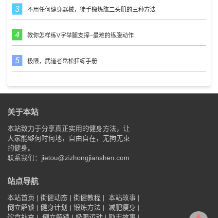
不用任何健身器械，徒手锻炼肱二头肌的三种方法
教你怎样练V字举腿支撑–最难的练腹动作
极限，武道者岳松狂练手册
关于本站
本站致力于分享真正实用的健身方法，让
大家能够何时何地，自由自在，无拘无束
的健身。
联系我们：jietou@zizhongjianshen.com
站点导航
本站首页
|
街健动态
|
街健教程
|
本站故事
|
倒立解锁
|
健身计划
|
锻炼方法
|
减肥瘦身
|
饮食补充
|
倒立解锁
|
极限运动
|
励志故事
|