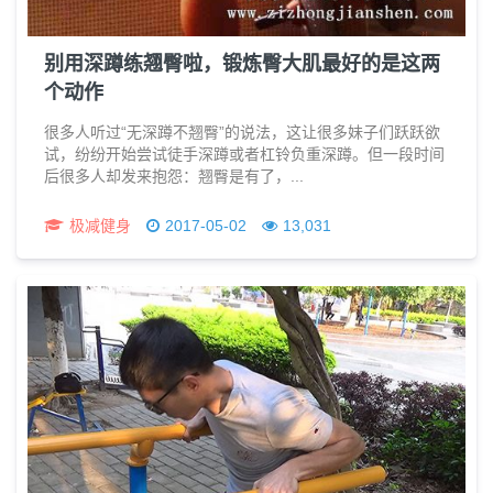
别用深蹲练翘臀啦，锻炼臀大肌最好的是这两
个动作
很多人听过“无深蹲不翘臀”的说法，这让很多妹子们跃跃欲
试，纷纷开始尝试徒手深蹲或者杠铃负重深蹲。但一段时间
后很多人却发来抱怨：翘臀是有了，...
极减健身
2017-05-02
13,031