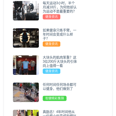
每天运动3小时，半个
月减18斤，为何他却认
为运动不是最重要的？
健身资讯
如果健身只练手臂，一
年时间会变成什么样
子？
健身资讯
大块头的肌肉笨重？这
3位200斤大块头的引体
向上值得一看
健身资讯
任何时间任何场合都可
以健身，他们做到了
街健精彩集锦
真励志！4年时间他从
一位瘦小伙变成街健比