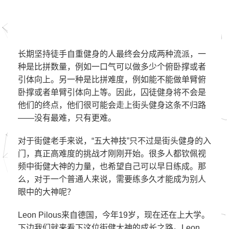
长期坚持徒手自重健身的人最终会分成两种流派，一
种是比拼数量，例如一口气可以做多少个俯卧撑或者
引体向上。另一种是比拼难度，例如能不能做单臂俯
卧撑或者单臂引体向上等。因此，囚徒健身将不会是
他们的终点，他们很可能会走上街头健身这条不归路
——没有最难，只有更难。
对于街健老手来说，“五大神技”只不过是街头健身的入
门，真正高难度的挑战才刚刚开始。很多人都钦佩视
频中街健大神的力量，也希望自己可以早日练成。那
么，对于一个普通人来说，需要练多久才能成为别人
眼中的大神呢？
Leon Pilous来自德国，今年19岁，现在还在上大学。
下边我们就来看下这位街健大神的成长之路。Leon