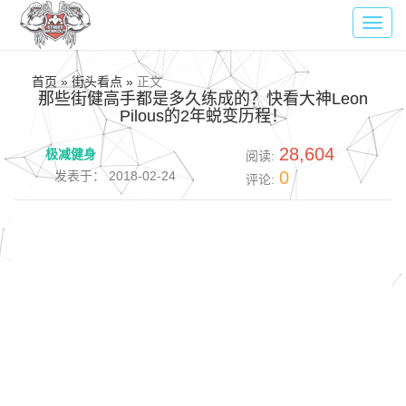
Toggl
navig
首页 » 街头看点 »
正文
那些街健高手都是多久练成的？快看大神Leon
Pilous的2年蜕变历程！
28,604
极减健身
阅读:
0
发表于： 2018-02-24
评论: