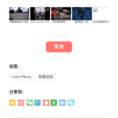
并腿俄挺坚持了36秒…
Sergi constance VS …
街头健身励志 –…
健身励志 – 带…
街头极限健身大神示…
练
赞 助
标签：
Leon Pilous
街健动态
分享到：