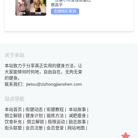
赛高手
街健精彩集锦
关于本站
本站致力于分享真正实用的健身方法，让
大家能够何时何地，自由自在，无拘无束
的健身。
联系我们：jietou@zizhongjianshen.com
站点导航
本站首页
|
街健动态
|
街健教程
|
本站故事
|
倒立解锁
|
健身计划
|
锻炼方法
|
减肥瘦身
|
饮食补充
|
倒立解锁
|
极限运动
|
励志故事
|
街头联盟
|
会员注册
|
会员登录
|
网站地图
|